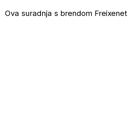
Ova suradnja s brendom Freixenet
primjer je sposobnosti agencije da
istinski razumije vrijednosti i potrebe
klijenta te ih prenosi u svaki
segment događanja te stvara
iskustvo koje nadilazi klasične
event
forme.